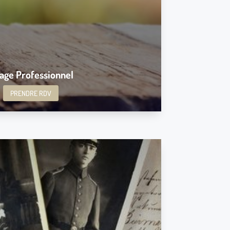
Prendre RDV
rage Professionnel
PRENDRE RDV
un service afin de vous aider à
nes et les liens qui existent entre
s et vos ancêtres.
liale et pourquoi vous êtes dans ce parcours de vie
vèle ce que vos être cher disparu non pas pu vous
Comment guérir les liens et blocages qui existent
tre vous et les défunts.