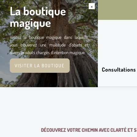
×
La boutique
magique
Visitez la boutique magique dans laquelle
vous trouverez une multitude d’objets et
divers produits chargés d’intention magique.
VISITER LA BOUTIQUE
Consultations
DÉCOUVREZ VOTRE CHEMIN AVEC CLARTÉ ET S