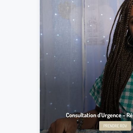
lecture de flamme, avec ta
Il vous suffit de m’indiquer le type de Consu
Les thèmes sont : Sentimental, Travail, Santé, Financ
La consultation générale est une vidéo enregist
questions.
J’aurai besoin d’informations : date de naissance
personne concernée, votre nom et prénom complet a
pour un maximum de précisions. Après validatio
contact@aissatouartdivinatoire.fr
m’envoyer to
Je vous indiquerai une date de livraison 48
Prendre RDV
Consultation d'Urgence – R
PRENDRE RDV