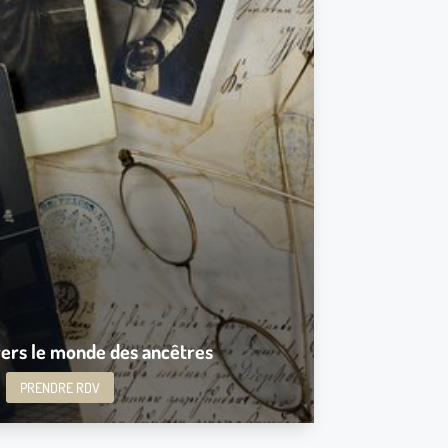
ue sur 1 semaine. À quoi consiste l’enquête.
i est cet ancêtre, quel as été son vécu, ou ont t’il
Combien d’enfants ils ont eu.
tre ancêtre. Comment se connecter à eux et recevoir
es étapes pour guérir les karmas et traumatismes.
ction et guidance pour vivre en harmonie avec leur
aide
r l’analyse, il me faudra:
le avec l’ancêtre en question. Quelques histoires de
Le lien entre vous et cet ancêtre
t enregistrée, puis envoyée à l’heure choisie
 vidéo enregistré explicative de 1h30
ers le monde des ancêtres
Tarifs: 250€
PRENDRE RDV
Prendre RDV