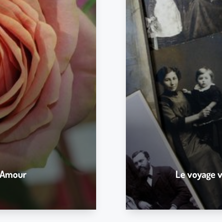
Cette analyse s’effect
e vie sentimentale.
Comprendre leurs messages. Qu
ent il ou elle vous voit ? Ses
vécu ? 
 Flamme jumelle / Âme sœur ?
Quel type de personne était vo
lle rencontre, passé, présent,
leurs messages. Identifier l
timental.
Apport des éléments de prote
e à l’heure choisie : 40min
Pou
3 photos de famille si possib
familles, 
La vidéo est uniquemen
Vous recevrez une
/ Amour
Le voyage v