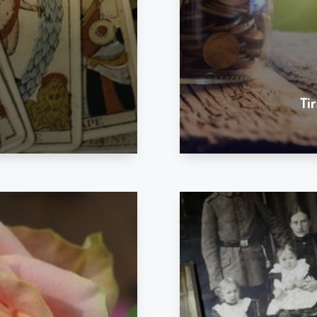
Ti
Je vous propose 
comprendre vos origi
vou
Comprendre votre histoire fami
C’est une expertise qui ré
communiquer de leur vivant. 
en