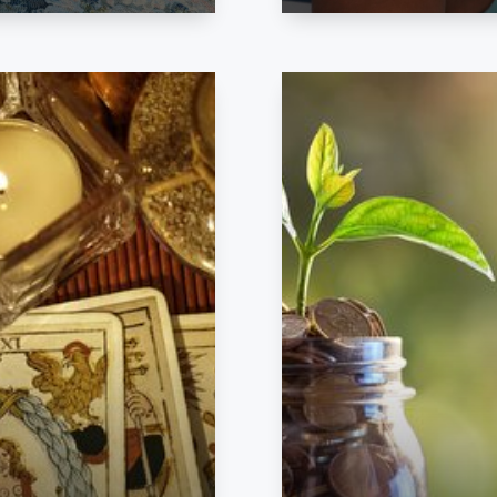
Ti
ves a votre vie
Votre cheminement de carrièr
voyée à l’heure choisie
La vidéo est uniquemen