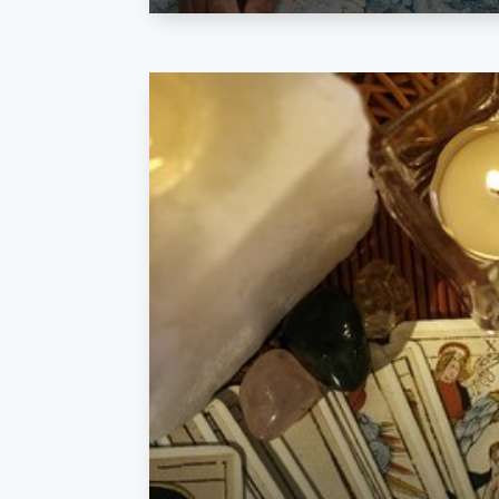
Tirage Général
Répond à toutes vos questions relati
La vidéo est uniquement enregistrée, puis en
Prendre RDV