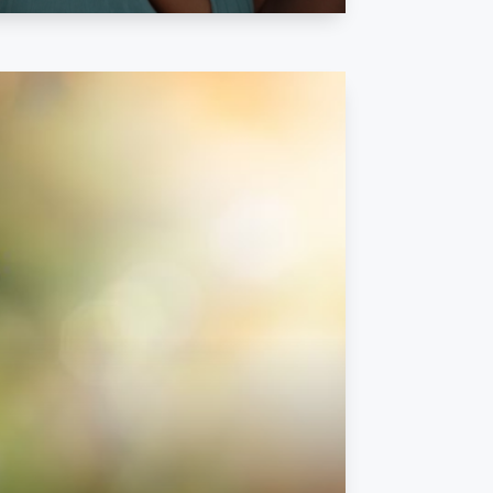
rage Professionnel
Passé, Présent, Futur.
e, comment vous pouvez progresser, bilan, projet,
partenariat…
t enregistrée, puis envoyée à l’heure choisie