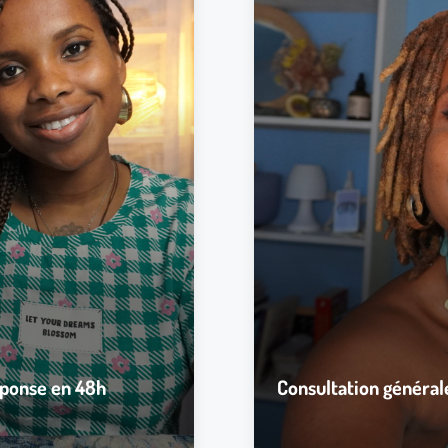
Plusieurs méthode
rot & oracle.
Il vous suffit de m’ind
ltation, que vous voulez
Les thèmes sont : Sentimenta
e, Guidance spirituelle, Autres.
rer répondant à toutes vos
La consultation générale 
, une photo de vous ou de la
J’aurai besoin d’informatio
insi que toutes vos questions
personne concernée, votre no
n de votre commande merci de
pour un maximum de précisio
utes les informations a :
contact@aissatouartdivin
h suite à votre commande
éponse en 48h
Consultation général