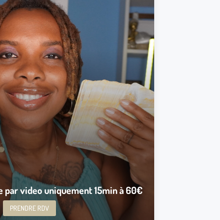
s de divinations sont possibles,
iquer le type de Consultation, que vous voulez
l, Travail, Santé, Finance, Guidance spirituelle,
Autres.
est une vidéo enregistrer répondant à toutes vos
questions.
ns : date de naissance, une photo de vous ou de la
m et prénom complet ainsi que toutes vos questions
ns. Après validation de votre commande merci de
atoire.fr
m’envoyer toutes les informations a :
Prendre RDV
e par video uniquement 15min à 60€
PRENDRE RDV