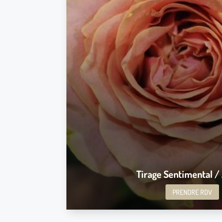
Toutes questions relatives à votr
La personne en question, qui est-il ou elle ? Comm
intentions, s’agit-il d’une relation karmique /
Quelle évolution dans votre vie sentimentale, nouve
futur. Guidance au niveau sen
La vidéo est uniquement enregistrée, puis envoyé
Prendre RDV
Tirage Sentimental 
PRENDRE RDV