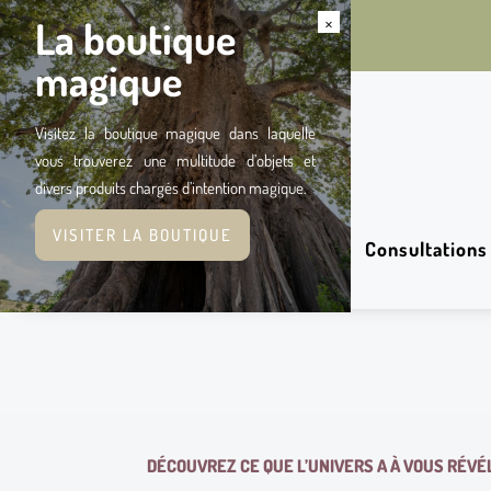
×
La boutique
magique
Visitez la boutique magique dans laquelle
vous trouverez une multitude d’objets et
divers produits chargés d’intention magique.
VISITER LA BOUTIQUE
Consultations
DÉCOUVREZ CE QUE L’UNIVERS A À VOUS RÉVÉ