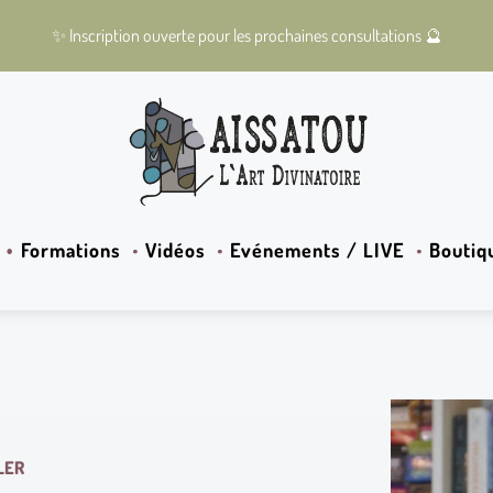
✨
Inscription ouverte pour les prochaines consultations
🔮
Formations
Vidéos
Evénements / LIVE
Boutiq
LER