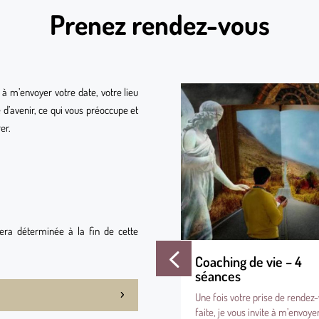
Prenez rendez-vous
e à m’envoyer votre date, votre lieu
 d’avenir, ce qui vous préoccupe et
er.
sera déterminée à la fin de cette
Coaching de vie – 3
Coaching de vie – 4
séances
séances
Une fois votre prise de rendez-vous
Une fois votre prise de rendez
faite, je vous invite à m’envoyer
faite, je vous invite à m’envoye