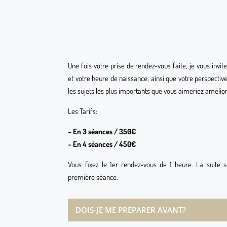
Une fois votre prise de rendez-vous faite, je vous invit
et votre heure de naissance, ainsi que votre perspective
les sujets les plus importants que vous aimeriez amélior
Les Tarifs:
– En 3 séances / 350€
– En 4 séances / 450€
Vous fixez le 1er rendez-vous de 1 heure. La suite 
première séance.
e vie – 3
Coaching de vie – 4
séances
DOIS-JE ME PRÉPARER AVANT?
e prise de rendez-vous
Une fois votre prise de rendez-vous
 invite à m’envoyer
faite, je vous invite à m’envoyer