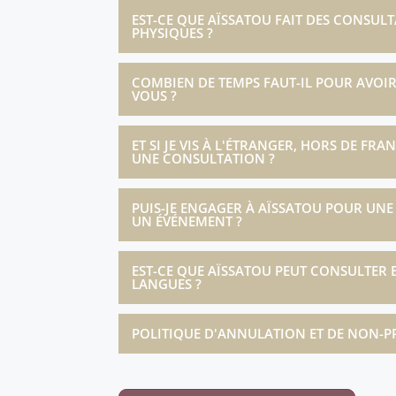
tre lieu et votre heure
votre date, votre lieu et votre heure
EST-CE QUE AÏSSATOU FAIT DES CONSUL
ainsi que votre
de naissance, ainsi que votre
PHYSIQUES ?
venir, ce qui...
perspective d’avenir, ce qui...
COMBIEN DE TEMPS FAUT-IL POUR AVOI
VOUS ?
ENDRE RDV
PRENDRE RDV
ET SI JE VIS À L'ÉTRANGER, HORS DE FRAN
UNE CONSULTATION ?
PUIS-JE ENGAGER À AÏSSATOU POUR UN
UN ÉVÉNEMENT ?
EST-CE QUE AÏSSATOU PEUT CONSULTER 
LANGUES ?
POLITIQUE D'ANNULATION ET DE NON-P