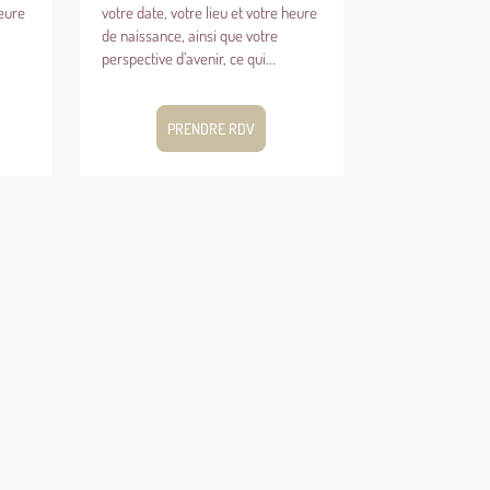
heure
votre date, votre lieu et votre heure
votre date, votr
de naissance, ainsi que votre
de naissance, a
perspective d’avenir, ce qui...
perspective d’ave
PRENDRE RDV
PRE