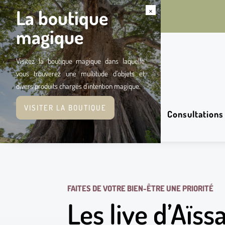
×
La boutique
magique
Visitez la boutique magique dans laquelle
vous trouverez une multitude d’objets et
divers produits chargés d’intention magique.
VISITER LA BOUTIQUE
Consultations
FAITES DE VOTRE BIEN-ÊTRE UNE PRIORITÉ
Les live d’Aïss