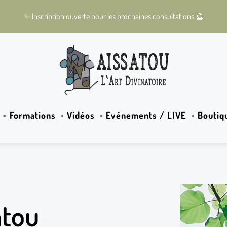
✨
Inscription ouverte pour les prochaines consultations
🔮
Formations
Vidéos
Evénements / LIVE
Boutiq
atou