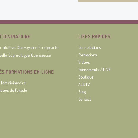
RT DIVINATOIRE
LIENS RAPIDES
 intuitive, Clairvoyante, Enseignante
Consultations
Formations
tuelle, Sophrologue, Guérisseuse
Vidéos
Evénements / LIVE
ÈS FORMATIONS EN LIGNE
Boutique
l'art divinatoire
ALDTV
idéos de l'oracle
Blog
Contact