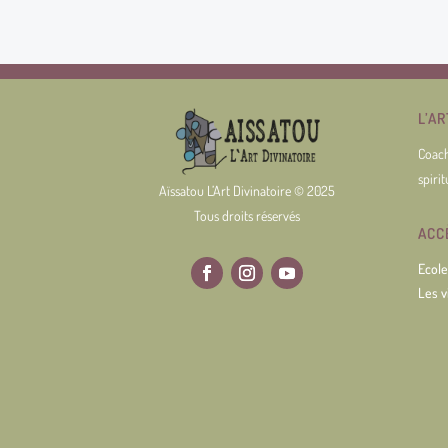
L’A
Coach
spiri
Aïssatou L’Art Divinatoire © 2025
Tous droits réservés
ACC
Ecole 
Les v