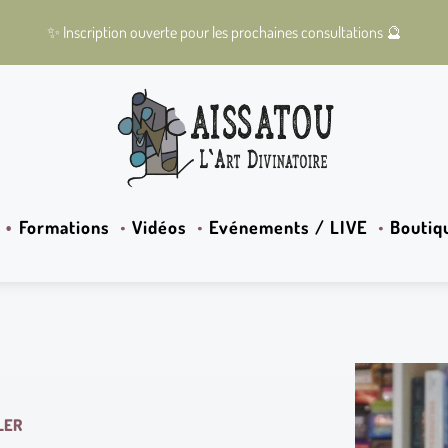
✨
Inscription ouverte pour les prochaines consultations
🔮
Formations
Vidéos
Evénements / LIVE
Boutiq
LER