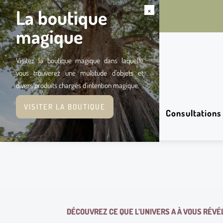
×
La boutique
magique
Visitez la boutique magique dans laquelle
vous trouverez une multitude d’objets et
divers produits chargés d’intention magique.
VISITER LA BOUTIQUE
Consultations
DÉCOUVREZ CE QUE L’UNIVERS A À VOUS RÉVÉ