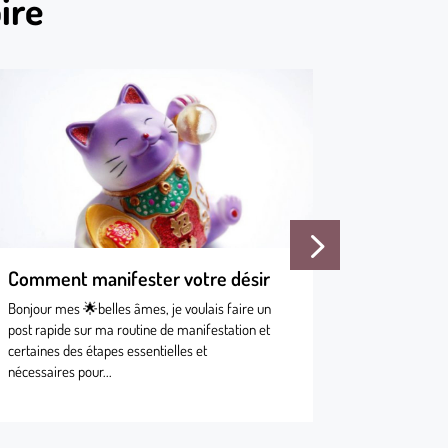
ire
Comment manifester votre désir
Qu’est-c
Bonjour mes 🌟belles âmes, je voulais faire un
La projecti
post rapide sur ma routine de manifestation et
projeter so
certaines des étapes essentielles et
corps physi
nécessaires pour...
contrôlée ho